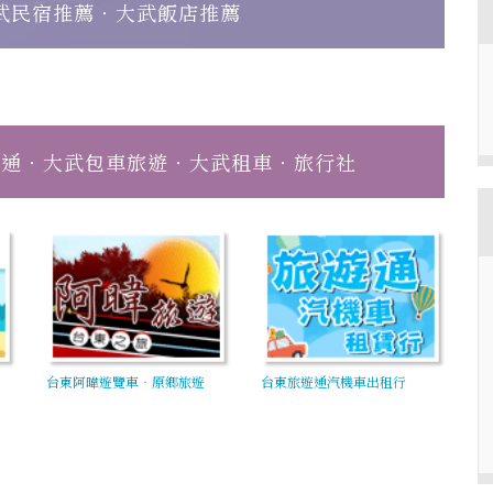
武民宿推薦‧大武飯店推薦
交通‧大武包車旅遊‧大武租車‧旅行社
台東阿暐遊覽車‧原鄉旅遊
台東旅遊通汽機車出租行