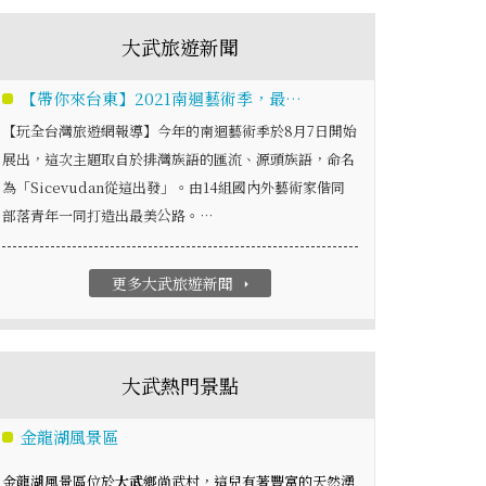
大武旅遊新聞
【帶你來台東】2021南迴藝術季，最…
【玩全台灣旅遊網報導】今年的南迴藝術季於8月7日開始
展出，這次主題取自於排灣族語的匯流、源頭族語，命名
為「Sicevudan從這出發」。由14組國內外藝術家偕同
部落青年一同打造出最美公路。…
更多大武旅遊新聞
arrow_right
大武熱門景點
金龍湖風景區
金龍湖風景區位於
大武
鄉尚武村，這兒有著豐富的天然湧