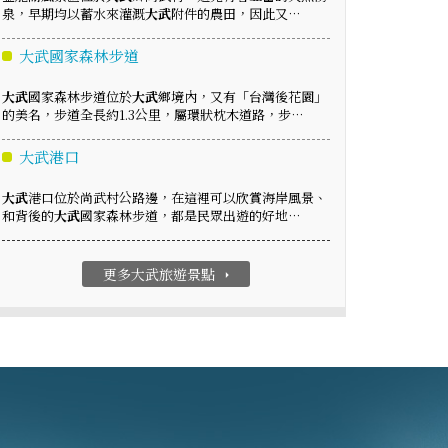
泉，早期均以蓄水來灌溉
大武
附件的農田，因此又…
大武國家森林步道
大武
國家森林步道位於
大武
鄉境內，又有「台灣後花園」
的美名，步道全長約1.3公里，屬環狀枕木道路，步…
大武港口
大武
港口位於尚武村公路邊，在這裡可以欣賞海岸風景、
和背後的
大武
國家森林步道，都是民眾出遊的好地…
更多大武旅遊景點
arrow_right