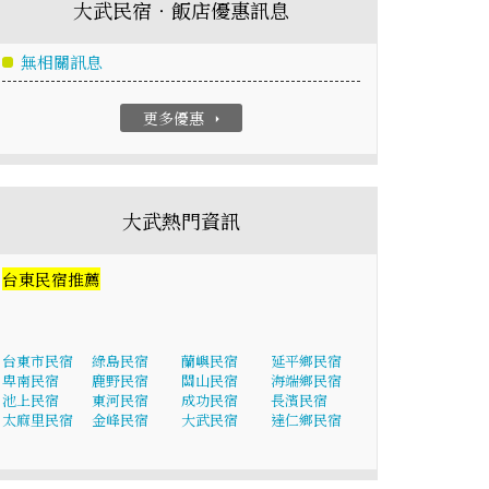
大武民宿‧飯店優惠訊息
無相關訊息
更多優惠
arrow_right
大武熱門資訊
台東民宿推薦
台東市民宿
綠島民宿
蘭嶼民宿
延平鄉民宿
卑南民宿
鹿野民宿
關山民宿
海端鄉民宿
池上民宿
東河民宿
成功民宿
長濱民宿
太麻里民宿
金峰民宿
大武民宿
達仁鄉民宿