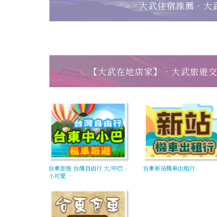
大武住宿推薦‧大
【大武在地店家】‧大武旅遊
台東旅遊 台灣自由行 大/中巴‧
台東新站機車出租行
小可愛 …